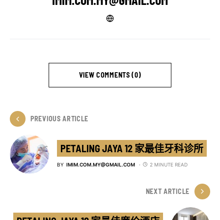
VIEW COMMENTS (0)
PREVIOUS ARTICLE
PETALING JAYA 12 家最佳牙科诊所
BY
IMIM.COM.MY@GMAIL.COM
2 MINUTE READ
NEXT ARTICLE