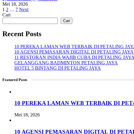
Mei 18, 2026
Posts
1
2
…
7
Next
Cari
pagination
Cari
Recent Posts
10 PEREKA LAMAN WEB TERBAIK DI PETALING JAY
10 AGENSI PEMASARAN DIGITAL DI PETALING JAYA
11 RESTORAN INDIA WAJIB CUBA DI PETALING JAY
GELANGGANG BADMINTON PETALING JAYA
HOTEL 5 BINTANG DI PETALING JAYA
Featured Posts
10 PEREKA LAMAN WEB TERBAIK DI PET
Mei 18, 2026
10 AGENSI PEMASARAN DIGITAL DI PETA