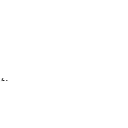
baik…