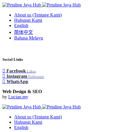
About us (Tentang Kami)
Hubungi Kami
English
简体中文
Bahasa Melayu
Social Links
Facebook
Likes
Instagram
Followers
WhatsApp
Web Design & SEO
by
Lucian.my
About us (Tentang Kami)
Hubungi Kami
English