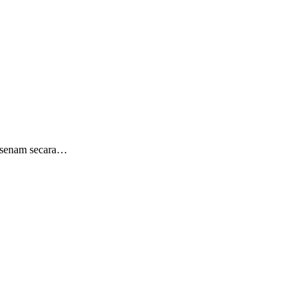
ersenam secara…