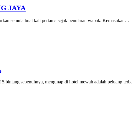
G JAYA
benarkan semula buat kali pertama sejak penularan wabak. Kemasukan…
A
f 5 bintang sepenuhnya, menginap di hotel mewah adalah peluang ter