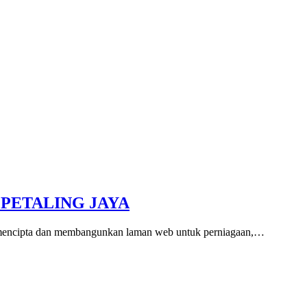
 PETALING JAYA
ang mencipta dan membangunkan laman web untuk perniagaan,…