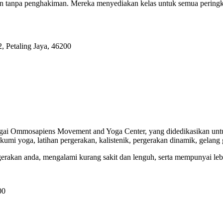
dan tanpa penghakiman. Mereka menyediakan kelas untuk semua pering
, Petaling Jaya, 46200
ai Ommosapiens Movement and Yoga Center, yang didedikasikan untuk
umi yoga, latihan pergerakan, kalistenik, pergerakan dinamik, gelang g
rgerakan anda, mengalami kurang sakit dan lenguh, serta mempunyai lebi
00