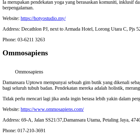
Ia merupakan pendekatan yoga yang berasaskan komuniti, inklusif 
berpengalaman.
Website:
https://hotyostudio.my/
Address: Decathlon PJ, next to Armada Hotel, Lorong Utara C, Pjs 52
Phone: 03-6211 3263
Ommosapiens
Ommosapiens
Damansara Uptown mempunyai sebuah gim butik yang dikenali sebag
bagi seluruh tubuh badan. Pendekatan mereka adalah holistik, merangk
Tidak perlu mencari lagi jika anda ingin berasa lebih yakin dalam pe
Website:
https://www.ommosapiens.com/
Address: 69-A, Jalan SS21/37,Damansara Utama, Petaling Jaya, 474
Phone: 017-210-3691