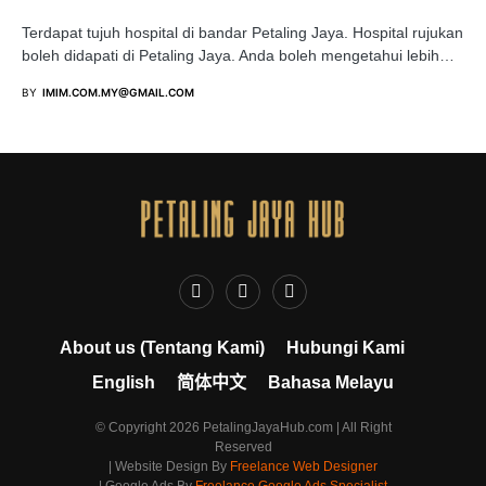
Terdapat tujuh hospital di bandar Petaling Jaya. Hospital rujukan
boleh didapati di Petaling Jaya. Anda boleh mengetahui lebih…
BY
IMIM.COM.MY@GMAIL.COM
About us (Tentang Kami)
Hubungi Kami
English
简体中文
Bahasa Melayu
© Copyright 2026 PetalingJayaHub.com | All Right
Reserved
| Website Design By
Freelance Web Designer