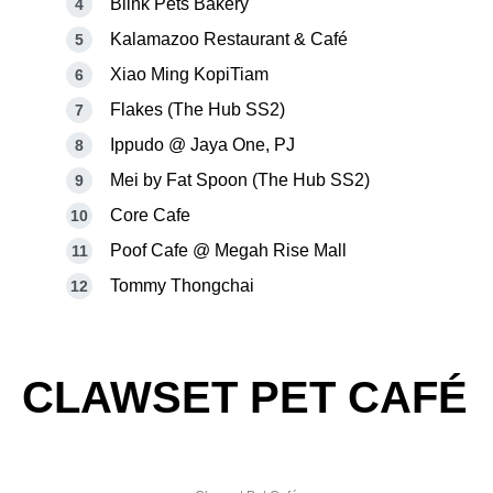
Blink Pets Bakery
Kalamazoo Restaurant & Café
Xiao Ming KopiTiam
Flakes (The Hub SS2)
Ippudo @ Jaya One, PJ
Mei by Fat Spoon (The Hub SS2)
Core Cafe
Poof Cafe @ Megah Rise Mall
Tommy Thongchai
CLAWSET PET CAFÉ