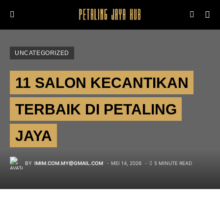
UNCATEGORIZED
11 SALON KECANTIKAN
TERBAIK DI PETALING
JAYA
BY
IMIM.COM.MY@GMAIL.COM
MEI 14, 2026
5 MINUTE READ