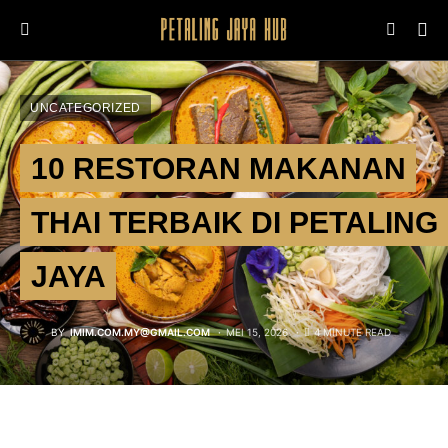
UNCATEGORIZED
10 RESTORAN MAKANAN
THAI TERBAIK DI PETALING
JAYA
BY
IMIM.COM.MY@GMAIL.COM
MEI 15, 2026
4 MINUTE READ