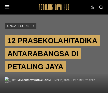
UNCATEGORIZED
12 PRASEKOLAH/TADIKA
ANTARABANGSA DI
PETALING JAYA
BY
IMIM.COM.MY@GMAIL.COM
MEI 18, 2026
5 MINUTE READ