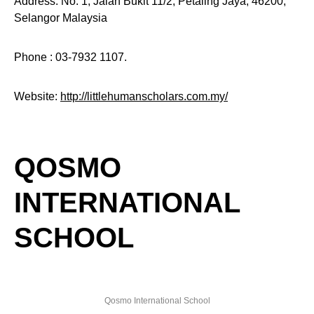
Address: No. 1, Jalan Bukit 11/2, Petaling Jaya, 46200,
Selangor Malaysia
Phone : 03-7932 1107.
Website:
http://littlehumanscholars.com.my/
QOSMO
INTERNATIONAL
SCHOOL
Qosmo International School